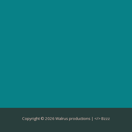
Copyright © 2026 Walrus productions | </>
Bzzz