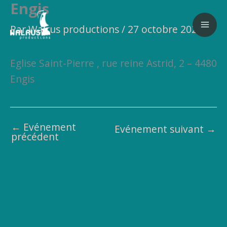
Engis
Aller
au
Par
Walrus productions
/
27 octobre 2025
contenu
Eglise Saint-Pierre , rue reine Astrid, 2 – 4480
Engis
←
Evénement
Evénement suivant
→
précédent