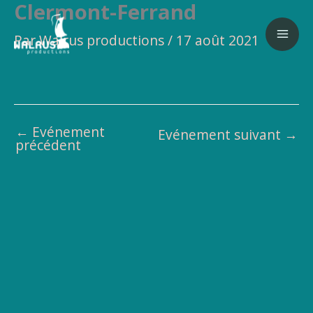
Clermont-Ferrand
Aller
au
Par
Walrus productions
/
17 août 2021
contenu
←
Evénement
Evénement suivant
→
précédent