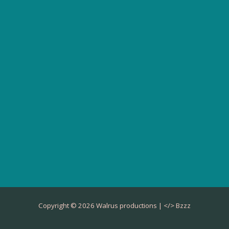
Copyright © 2026 Walrus productions | </>
Bzzz