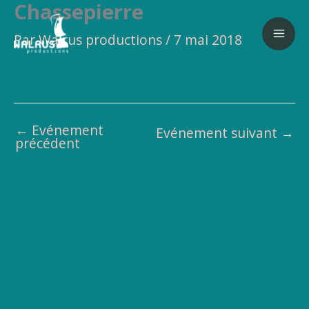
Chassepierre
Aller
au
Par
Walrus productions
/
7 mai 2018
contenu
←
Evénement
Evénement suivant
→
précédent