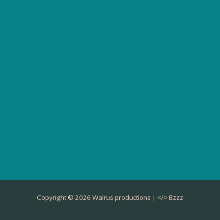
Copyright © 2026 Walrus productions | </>
Bzzz