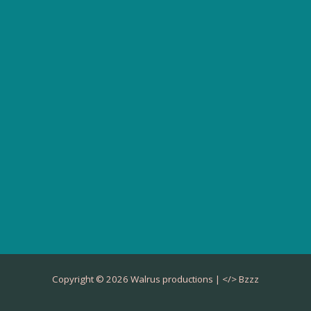
Copyright © 2026 Walrus productions | </>
Bzzz