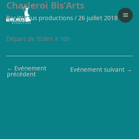
Charleroi Bis’Arts
Aller
au
Par
Walrus productions
/
26 juillet 2018
contenu
Départ de l’Eden à 16h
←
Evénement
Evénement suivant
→
précédent