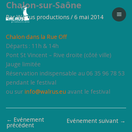
Chalon-sur-Saône
Aller
au
Par
Walrus productions
/
6 mai 2014
contenu
Chalon dans la Rue Off
Départs : 11h & 14h
Pont St Vincent – Rive droite (côté ville)
Jauge limitée
Réservation indispensable au 06 35 96 78 53
pendant le festival
ou sur
info@walrus.eu
avant le festival
←
Evénement
Evénement suivant
→
précédent