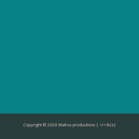
Copyright © 2026 Walrus productions | </>
Bzzz