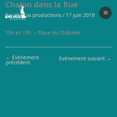
Chalon dans la Rue
Aller
au
Par
Walrus productions
/
17 juin 2019
contenu
15h et 17h – Place du Châtelet
←
Evénement
Evénement suivant
→
précédent