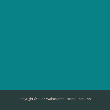
Copyright © 2026 Walrus productions | </>
Bzzz