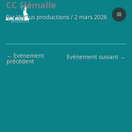
CC Flémalle
Aller
au
Par
Walrus productions
/
2 mars 2026
contenu
←
Evénement
Evénement suivant
→
précédent