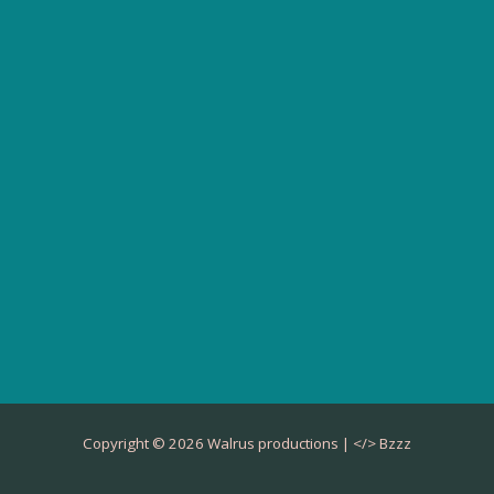
Copyright © 2026 Walrus productions | </>
Bzzz