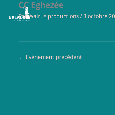
CC Eghezée
Aller
au
Par
Walrus productions
/
3 octobre 2
contenu
←
Evénement précédent