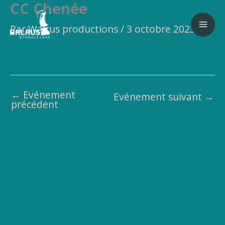
CC Chenée
Aller
au
Par
Walrus productions
/
3 octobre 2023
contenu
←
Evénement
Evénement suivant
→
précédent