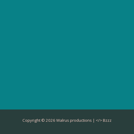
Copyright © 2026 Walrus productions | </>
Bzzz