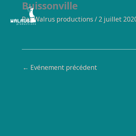
Buissonville
Aller
au
Par
Walrus productions
/
2 juillet 202
contenu
←
Evénement précédent