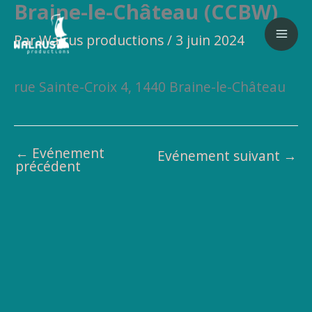
Braine-le-Château (CCBW)
Aller
au
Par
Walrus productions
/
3 juin 2024
contenu
rue Sainte-Croix 4, 1440 Braine-le-Château
←
Evénement
Evénement suivant
→
précédent