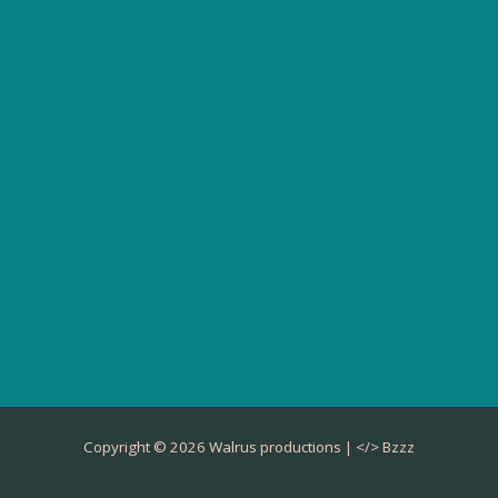
Copyright © 2026 Walrus productions | </>
Bzzz