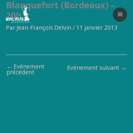
Blanquefort (Bordeaux) –
Aller
au
20h
contenu
Par
Jean-François Delvin
/
11 janvier 2013
←
Evénement
Evénement suivant
→
précédent