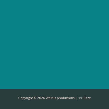
Copyright © 2026 Walrus productions | </>
Bzzz