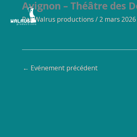
Avignon – Théâtre des 
Aller
au
Par
Walrus productions
/
2 mars 2026
contenu
←
Evénement précédent