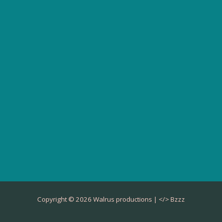
Copyright © 2026 Walrus productions | </>
Bzzz