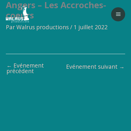
Angers – Les Accroches-
Aller
au
coeurs
contenu
Par
Walrus productions
/
1 juillet 2022
←
Evénement
Evénement suivant
→
précédent