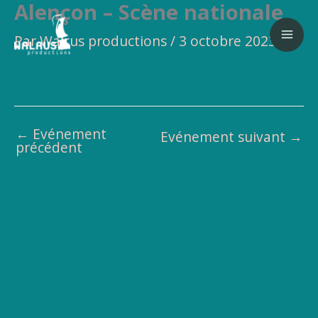
Alençon – Scène nationale
Aller
au
Par
Walrus productions
/
3 octobre 2023
contenu
←
Evénement
Evénement suivant
→
précédent