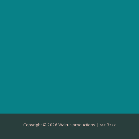
Copyright © 2026 Walrus productions | </>
Bzzz